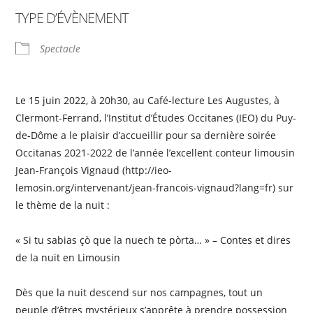
TYPE D’ÉVÈNEMENT
Spectacle
Le 15 juin 2022, à 20h30, au Café-lecture Les Augustes, à
Clermont-Ferrand, l’Institut d’Études Occitanes (IEO) du Puy-
de-Dôme a le plaisir d’accueillir pour sa dernière soirée
Occitanas 2021-2022 de l’année l’excellent conteur limousin
Jean-François Vignaud (http://ieo-
lemosin.org/intervenant/jean-francois-vignaud?lang=fr) sur
le thème de la nuit :
« Si tu sabias çò que la nuech te pòrta… » – Contes et dires
de la nuit en Limousin
Dès que la nuit descend sur nos campagnes, tout un
peuple d’êtres mystérieux s’apprête à prendre possession