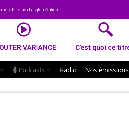
rmont-Ferrand et agglomération
OUTER VARIANCE
C'est quoi ce titr
ct
Podcasts
Radio
Nos émissions