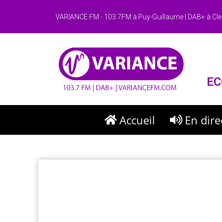
VARIANCE FM - 103.7FM à Puy-Guillaume | DAB+ à Cle
EC
Accueil
En dire