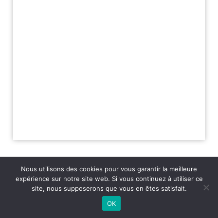
Nous utilisons des cookies pour vous garantir la meilleure
expérience sur notre site web. Si vous continuez à utiliser ce
site, nous supposerons que vous en êtes satisfait.
2026 - Variance FM - Mentions légales - Politique de confidentialité -
Player Boognat.com
- Réalisation
Agence Kinic
OK