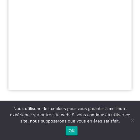
Nous utilisons des cookies pour vous garantir la meilleure
expérience sur notre site web. Si vous continuez à utiliser ce
site, nous supposerons que vous en êtes satisfait.
2026 - Variance FM - Mentions légales - Politique de confidentialité -
Player Boognat.com
- Réalisation
Agence Kinic
OK