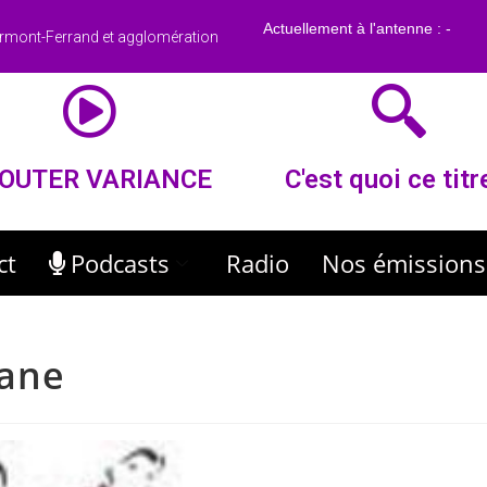
rmont-Ferrand et agglomération
OUTER VARIANCE
C'est quoi ce titr
ct
Podcasts
Radio
Nos émissions
ane