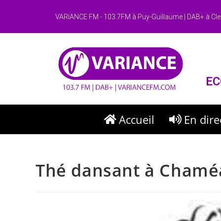
VARIANCE FM - 103.7FM à Puy-Guillaume | DAB+ à Cle
EC
Accueil
En dire
Thé dansant à Chamé