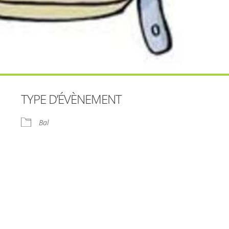
TYPE D’ÉVÈNEMENT
Bal
le
iCalendar
Office 365