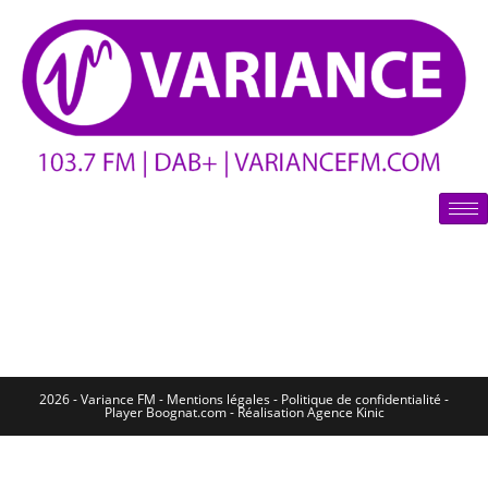
2026 - Variance FM - Mentions légales - Politique de confidentialité -
Player Boognat.com
- Réalisation
Agence Kinic