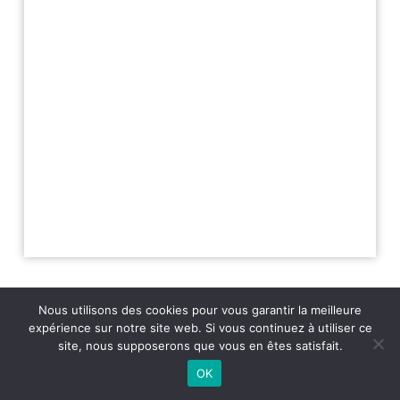
Nous utilisons des cookies pour vous garantir la meilleure
expérience sur notre site web. Si vous continuez à utiliser ce
site, nous supposerons que vous en êtes satisfait.
2026 - Variance FM - Mentions légales - Politique de confidentialité -
Player Boognat.com
- Réalisation
Agence Kinic
OK