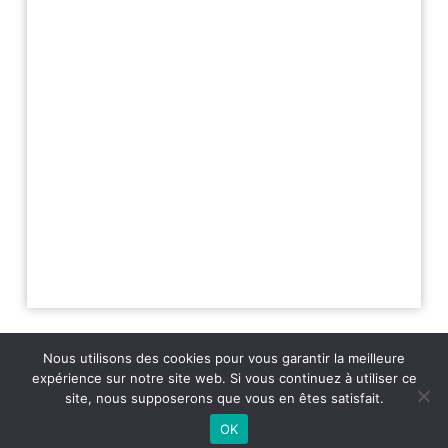
Nous utilisons des cookies pour vous garantir la meilleure
expérience sur notre site web. Si vous continuez à utiliser ce
site, nous supposerons que vous en êtes satisfait.
2026 - Variance FM - Mentions légales - Politique de confidentialité -
OK
Player Boognat.com
- Réalisation
Agence Kinic