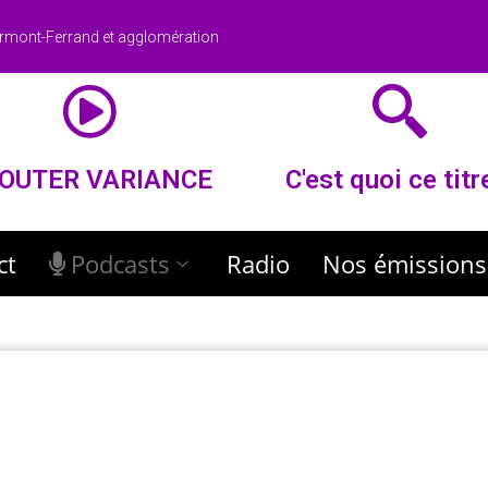
rmont-Ferrand et agglomération
OUTER VARIANCE
C'est quoi ce titr
ct
Podcasts
Radio
Nos émissions