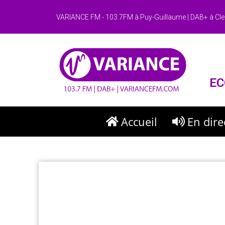
VARIANCE FM - 103.7FM à Puy-Guillaume | DAB+ à Cle
EC
Accueil
En dire