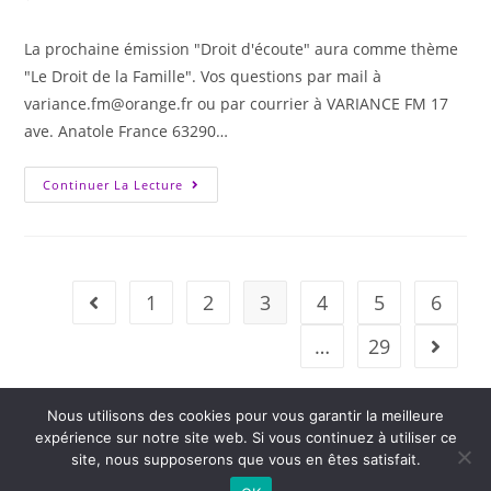
La prochaine émission "Droit d'écoute" aura comme thème
"Le Droit de la Famille". Vos questions par mail à
variance.fm@orange.fr ou par courrier à VARIANCE FM 17
ave. Anatole France 63290…
Continuer La Lecture
1
2
3
4
5
6
…
29
Nous utilisons des cookies pour vous garantir la meilleure
expérience sur notre site web. Si vous continuez à utiliser ce
site, nous supposerons que vous en êtes satisfait.
2026 - Variance FM - Mentions légales - Politique de confidentialité -