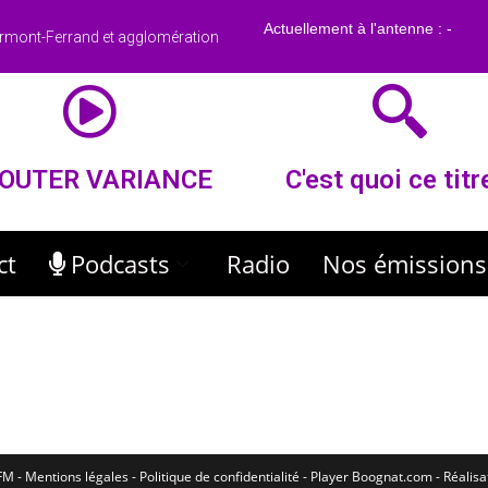
rmont-Ferrand et agglomération
OUTER VARIANCE
C'est quoi ce titr
ct
Podcasts
Radio
Nos émissions
M - Mentions légales - Politique de confidentialité -
Player Boognat.com
- Réalis