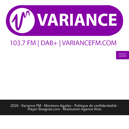
2026 - Variance FM - Mentions légales - Politique de confidentialité -
Player Boognat.com
- Réalisation
Agence Kinic