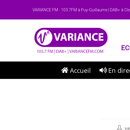
VARIANCE FM - 103.7FM à Puy-Guillaume | DAB+ à Cle
EC
Accueil
En dire
va