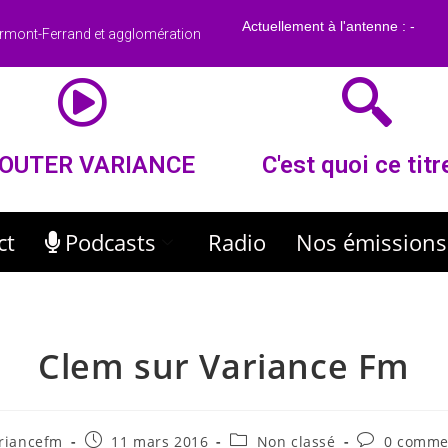
rmont-Ferrand et agglomération
OUTER VARIANCE
C'est quoi ce titr
ct
Podcasts
Radio
Nos émissions
Clem sur Variance Fm
riancefm
11 mars 2016
Non classé
0 comme