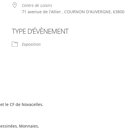
Centre de Loisirs
71 avenue de l'Allier , COURNON D'AUVERGNE, 63800
TYPE D’ÉVÈNEMENT
le
iCalendar
Office 365
Exposition
 et le CF de Novacelles.
dessinées, Monnaies,