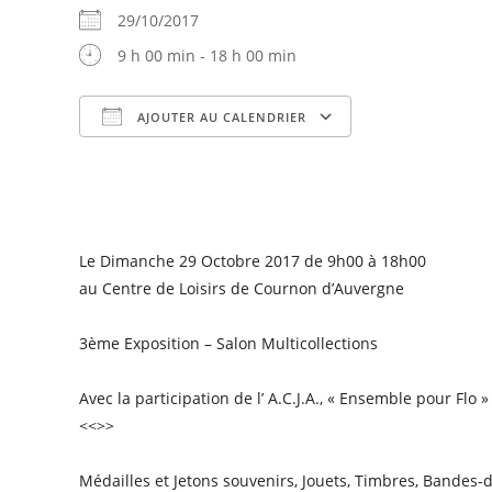
29/10/2017
9 h 00 min - 18 h 00 min
AJOUTER AU CALENDRIER
Télécharger ICS
Calendrier Goog
Le Dimanche 29 Octobre 2017 de 9h00 à 18h00
au Centre de Loisirs de Cournon d’Auvergne
3ème Exposition – Salon Multicollections
Avec la participation de l’ A.C.J.A., « Ensemble pour Flo »
<<>>
Médailles et Jetons souvenirs, Jouets, Timbres, Bandes-