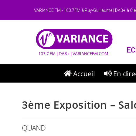
VARIANCE FM - 103.7FM à Puy-Guillaume | DAB+ à Cle
EC
Accueil
En dire
3ème Exposition – Sal
QUAND