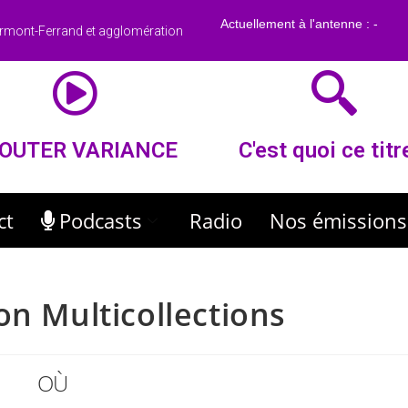
rmont-Ferrand et agglomération
OUTER VARIANCE
C'est quoi ce titr
ct
Podcasts
Radio
Nos émissions
on Multicollections
OÙ