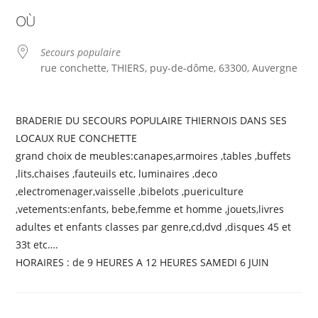
Télécharger ICS
Calendrier Google
OÙ
Secours populaire
rue conchette, THIERS, puy-de-dôme, 63300, Auvergne
BRADERIE DU SECOURS POPULAIRE THIERNOIS DANS SES
LOCAUX RUE CONCHETTE
grand choix de meubles:canapes,armoires ,tables ,buffets
,lits,chaises ,fauteuils etc, luminaires ,deco
,electromenager,vaisselle ,bibelots ,puericulture
,vetements:enfants, bebe,femme et homme ,jouets,livres
adultes et enfants classes par genre,cd,dvd ,disques 45 et
33t etc….
HORAIRES : de 9 HEURES A 12 HEURES SAMEDI 6 JUIN