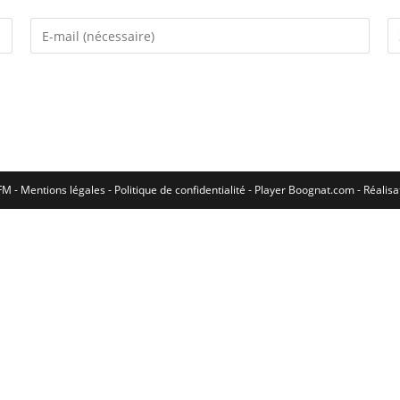
M - Mentions légales - Politique de confidentialité -
Player Boognat.com
- Réalis