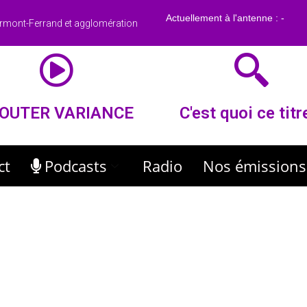
rmont-Ferrand et agglomération
OUTER VARIANCE
C'est quoi ce titr
ct
Podcasts
Radio
Nos émissions