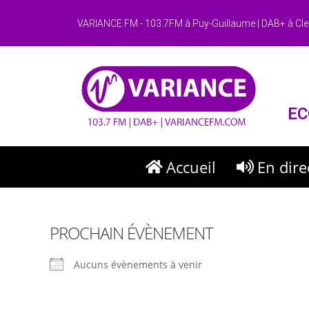
VARIANCE FM - 103.7FM à Puy-Guillaume | DAB+ à Cle
EC
Accueil
En dire
PROCHAIN ÉVÈNEMENT
Aucuns évènements à venir