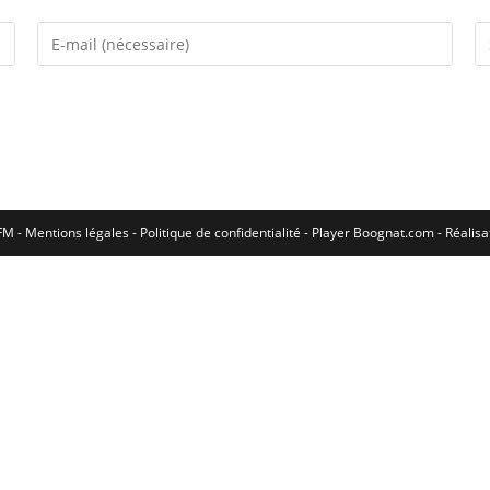
M - Mentions légales - Politique de confidentialité -
Player Boognat.com
- Réalis