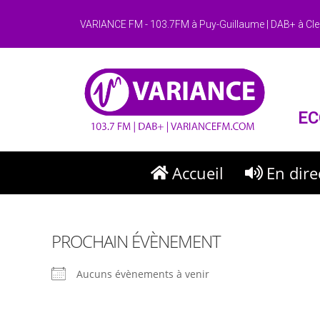
VARIANCE FM - 103.7FM à Puy-Guillaume | DAB+ à Cle
EC
Accueil
En dire
PROCHAIN ÉVÈNEMENT
Aucuns évènements à venir