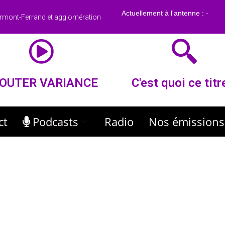
rmont-Ferrand et agglomération
OUTER VARIANCE
C'est quoi ce titr
ct
Podcasts
Radio
Nos émissions