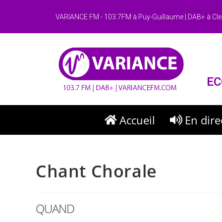
VARIANCE FM - 103.7FM à Puy-Guillaume | DAB+ à Cle
EC
Accueil
En dire
Chant Chorale
QUAND