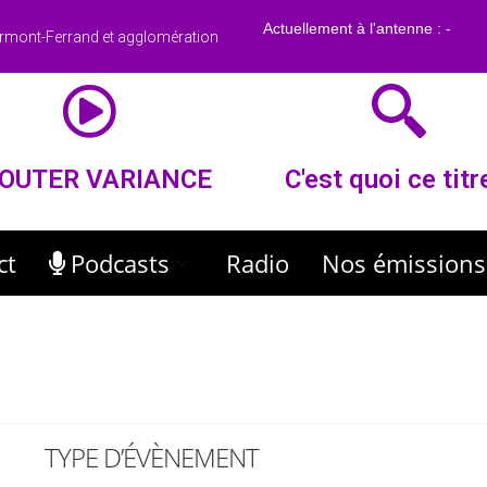
rmont-Ferrand et agglomération
OUTER VARIANCE
C'est quoi ce titr
ct
Podcasts
Radio
Nos émissions
TYPE D’ÉVÈNEMENT