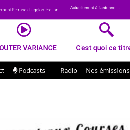
rmont-Ferrand et agglomération
OUTER VARIANCE
C'est quoi ce titr
ct
Podcasts
Radio
Nos émissions