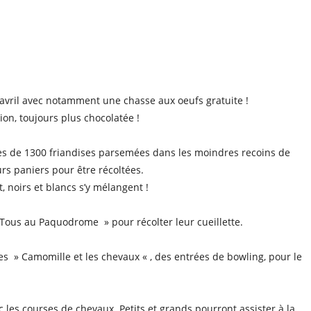
le
iCalendar
Office 365
vril avec notamment une chasse aux oeufs gratuite !
n, toujours plus chocolatée !
près de 1300 friandises parsemées dans les moindres recoins de
rs paniers pour être récoltées.
t, noirs et blancs s’y mélangent !
Tous au Paquodrome » pour récolter leur cueillette.
s » Camomille et les chevaux « , des entrées de bowling, pour le
 les courses de chevaux. Petits et grands pourront assister à la