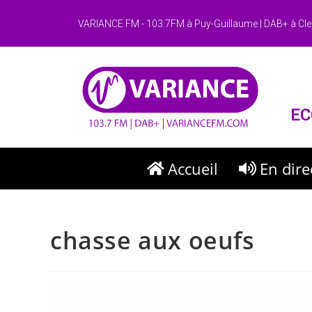
VARIANCE FM - 103.7FM à Puy-Guillaume | DAB+ à Cle
EC
Accueil
En dire
chasse aux oeufs