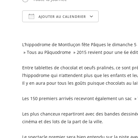
AJOUTER AU CALENDRIER
Télécharger ICS
Calendrier Goog
L’hippodrome de Montluçon fête Pâques le dimanche 5 a
» Tous au Pâquodrome » 2015 revient pour une 6e éditio
Entre tablettes de chocolat et oeufs pralinés, ce sont 
l’hippodrome qui n’attendent plus que les enfants et leu
Il y en aura pour tous les goûts puisque chocolats au lai
Les 150 premiers arrivés recevront également un sac » 
Les plus chanceux repartiront avec des bandes dessinée
cinéma et des lots de la part de la ville.
Le spectacle premier sera bien entendu sur la piste avec