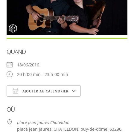
QUAND
18/06/2016
20 h 00 min - 23 h 00 min
AJOUTER AU CALENDRIER
Télécharger ICS
Calendrier Google
OÙ
place jean jaures Chateldon
place jean jaurès, CHATELDON, puy-de-dôme, 63290,