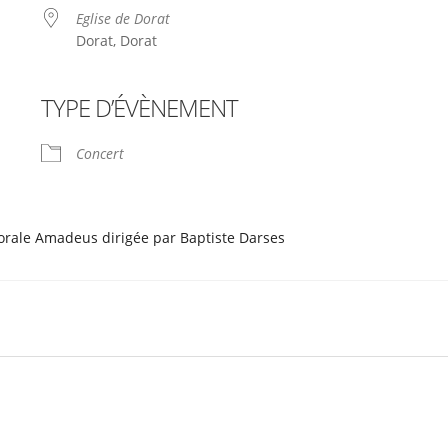
Eglise de Dorat
Dorat, Dorat
TYPE D’ÉVÈNEMENT
le
iCalendar
Office 365
Concert
chorale Amadeus dirigée par Baptiste Darses