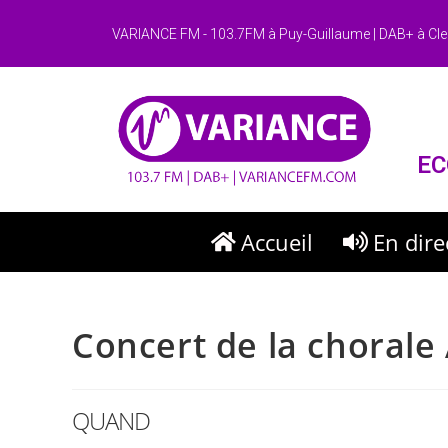
VARIANCE FM - 103.7FM à Puy-Guillaume | DAB+ à Cle
EC
Accueil
En dire
Concert de la choral
QUAND