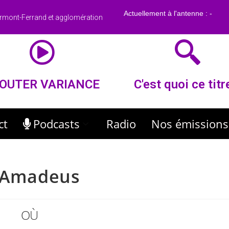
rmont-Ferrand et agglomération
OUTER VARIANCE
C'est quoi ce titr
ct
Podcasts
Radio
Nos émissions
e Amadeus
OÙ