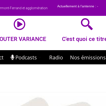
rmont-Ferrand et agglomération
OUTER VARIANCE
C'est quoi ce titr
ct
Podcasts
Radio
Nos émissions