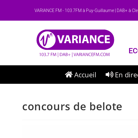
VARIANCE FM - 103.7FM à Puy-Guillaume | DAB+ à Cle
EC
Accueil
En dire
concours de belote