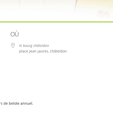
OÙ
le bourg châteldon
place jean jaures, châteldon
le
iCalendar
Office 365
s de belote annuel.