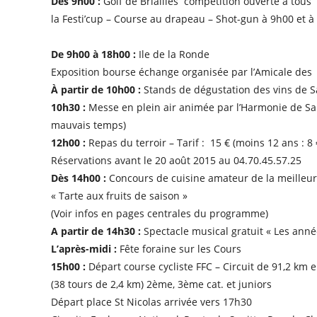
Dès 9h00 :
Golf de Briailles compétition ouverte à tous
la Festi’cup – Course au drapeau – Shot-gun à 9h00 et à
De 9h00 à 18h00 :
Ile de la Ronde
Exposition bourse échange organisée par l’Amicale des
À partir de 10h00 :
Stands de dégustation des vins de S
10h30 :
Messe en plein air animée par l’Harmonie de Saint
mauvais temps)
12h00 :
Repas du terroir – Tarif : 15 € (moins 12 ans : 8 
Réservations avant le 20 août 2015 au 04.70.45.57.25
Dès 14h00 :
Concours de cuisine amateur de la meilleu
« Tarte aux fruits de saison »
(Voir infos en pages centrales du programme)
A partir de 14h30 :
Spectacle musical gratuit « Les ann
L’après-midi :
Fête foraine sur les Cours
15h00 :
Départ course cycliste FFC – Circuit de 91,2 km 
(38 tours de 2,4 km) 2ème, 3ème cat. et juniors
Départ place St Nicolas arrivée vers 17h30