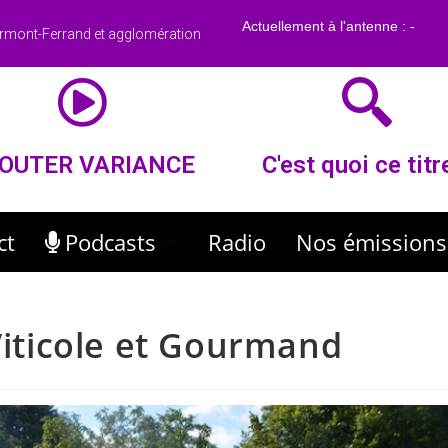
rmont-Ferrand et agglomération
OUTER VARIANCE
C'est quoi ce titr
ct
Podcasts
Radio
Nos émissions
 Viticole et Gourmand