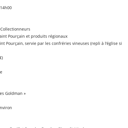
 14h00
 Collectionneurs
aint Pourçain et produits régionaux
 Pourçain, servie par les confréries vineuses (repli à l’église si
€)
re
ées Goldman »
environ