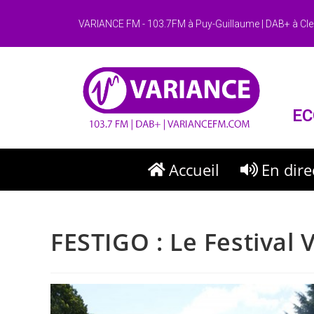
VARIANCE FM - 103.7FM à Puy-Guillaume | DAB+ à Cle
EC
Accueil
En dire
FESTIGO : Le Festival