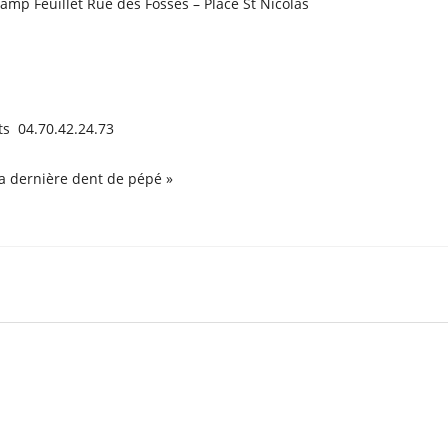
hamp Feuillet Rue des Fossés – Place St Nicolas
s 04.70.42.24.73
la dernière dent de pépé »