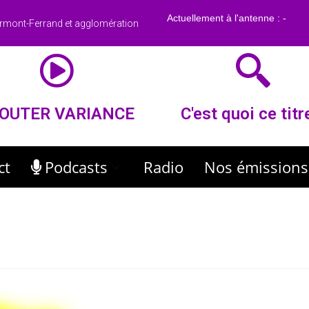
rmont-Ferrand et agglomération
OUTER VARIANCE
C'est quoi ce titr
ct
Podcasts
Radio
Nos émissions