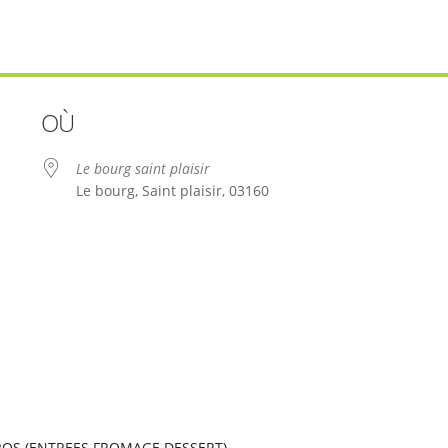
OÙ
Le bourg saint plaisir
Le bourg, Saint plaisir, 03160
le
iCalendar
Office 365
ROS (ENTREES FROMAGE DESSERT)