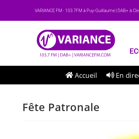
VARIANCE FM - 103.7FM à Puy-Guillaume | DAB+ à Cle
EC
Accueil
En dire
Fête Patronale