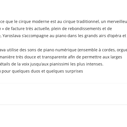
le
iCalendar
Office 365
l ce que le cirque moderne est au cirque traditionnel, un merveille
» de facture très actuelle, plein de rebondissements et de
, Yaroslava s’accompagne au piano dans les grands airs d’opéra et
ava utilise des sons de piano numérique (ensemble à cordes, orgue
e manière très douce et transparente afin de permettre aux larges
tails de la voix jusqu’aux pianissimi les plus intenses.
 pour quelques duos et quelques surprises