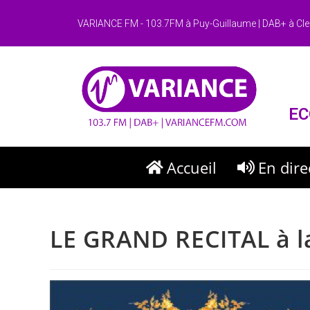
VARIANCE FM - 103.7FM à Puy-Guillaume | DAB+ à Cle
EC
Accueil
En dire
LE GRAND RECITAL à la