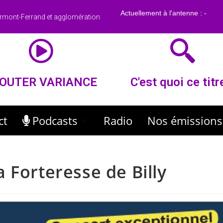
rmont-Ferrand et agglomération
OUTER VARIANCE
C'est quoi ce titr
ct
Podcasts
Radio
Nos émissions
 Forteresse de Billy