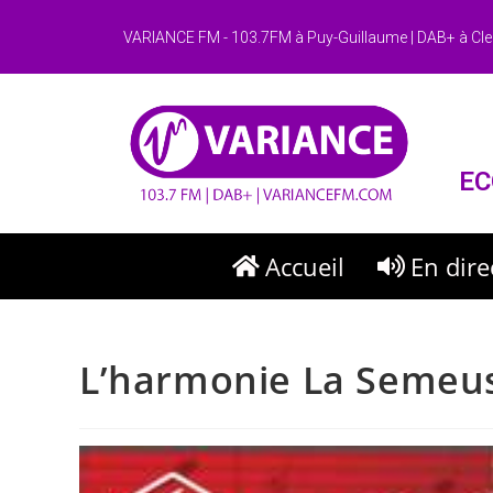
VARIANCE FM - 103.7FM à Puy-Guillaume | DAB+ à Cle
EC
Accueil
En dire
L’harmonie La Semeus