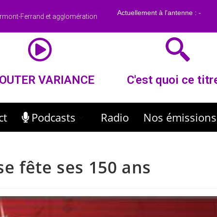
rmont-Ferrand et agglomération
OUTER VARIANCE
C'est quoi ce titr
ct
Podcasts
Radio
Nos émissions
e fête ses 150 ans