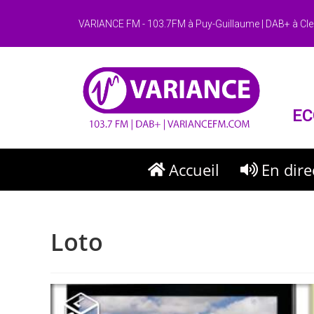
VARIANCE FM - 103.7FM à Puy-Guillaume | DAB+ à Cle
EC
Accueil
En dire
Loto