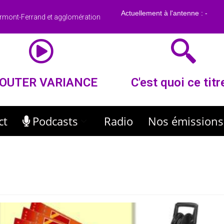
rmont-Ferrand et agglomération
OUTER VARIANCE
C'est quoi ce titr
ct
Podcasts
Radio
Nos émissions