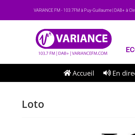
VARIANCE FM - 103.7FM à Puy-Guillaume | DAB+ à Cle
EC
Accueil
En dire
Loto