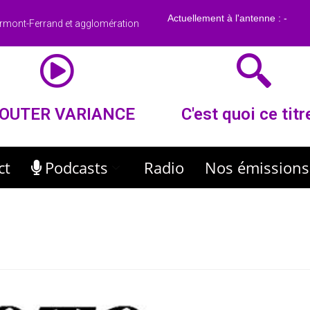
rmont-Ferrand et agglomération
OUTER VARIANCE
C'est quoi ce titr
ct
Podcasts
Radio
Nos émissions