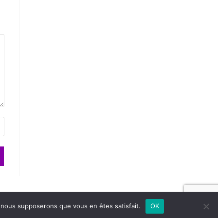
e, nous supposerons que vous en êtes satisfait.
OK
ation
Agence Kinic