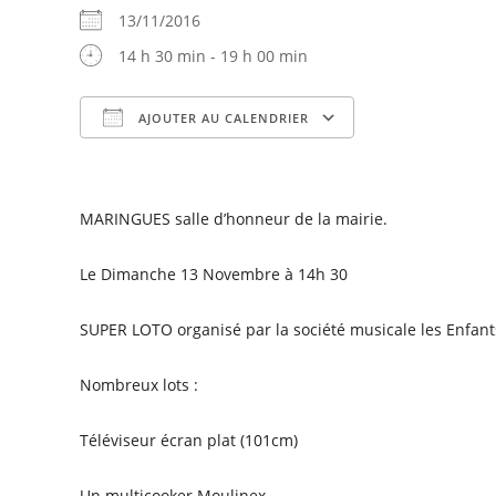
13/11/2016
14 h 30 min - 19 h 00 min
AJOUTER AU CALENDRIER
Télécharger ICS
Calendrier Goog
MARINGUES salle d’honneur de la mairie.
Le Dimanche 13 Novembre à 14h 30
SUPER LOTO organisé par la société musicale les Enfant
Nombreux lots :
Téléviseur écran plat (101cm)
Un multicooker Moulinex