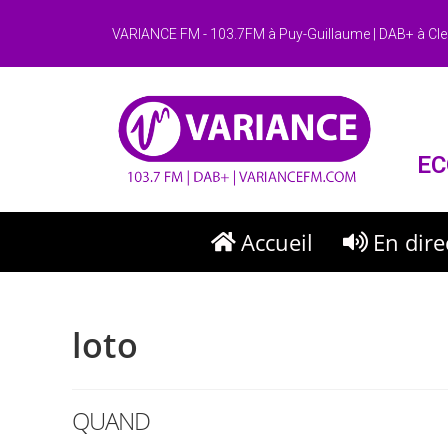
VARIANCE FM - 103.7FM à Puy-Guillaume | DAB+ à Cle
EC
Accueil
En dire
loto
QUAND