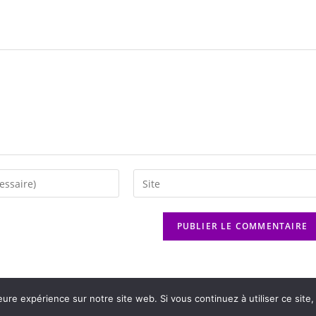
eure expérience sur notre site web. Si vous continuez à utiliser ce sit
M - Mentions légales - Politique de confidentialité -
Player Boognat.com
- Réalis