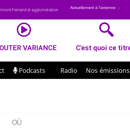
rmont-Ferrand et agglomération
OUTER VARIANCE
C'est quoi ce titr
ct
Podcasts
Radio
Nos émissions
OÙ