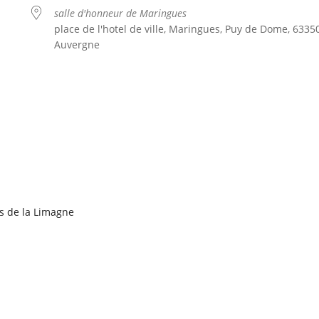
salle d'honneur de Maringues
place de l'hotel de ville, Maringues, Puy de Dome, 63350
Auvergne
le
iCalendar
Office 365
s de la Limagne