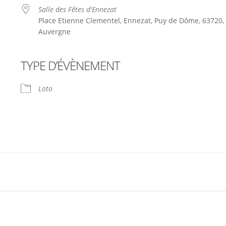
Salle des Fêtes d'Ennezat
Place Etienne Clementel, Ennezat, Puy de Dôme, 63720,
Auvergne
TYPE D’ÉVÈNEMENT
le
iCalendar
Office 365
Loto