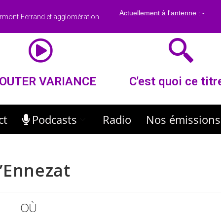
rmont-Ferrand et agglomération
OUTER VARIANCE
C'est quoi ce titr
ct
Podcasts
Radio
Nos émissions
’Ennezat
OÙ