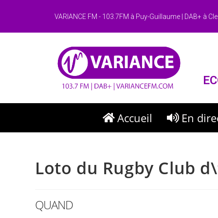
VARIANCE FM - 103.7FM à Puy-Guillaume | DAB+ à Cle
EC
Accueil
En dire
Loto du Rugby Club d\
QUAND