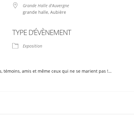
Grande Halle d'Auvergne
grande halle, Aubière
TYPE D’ÉVÈNEMENT
le
iCalendar
Office 365
Exposition
tés, témoins, amis et même ceux qui ne se marient pas !…