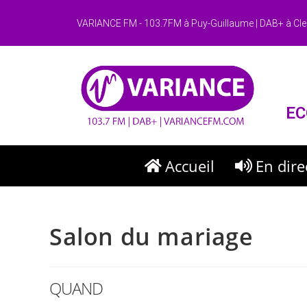
VARIANCE FM - 103.7FM à Puy-Guillaume | DAB+ à Cle
EC
Accueil
En dire
Salon du mariage
QUAND