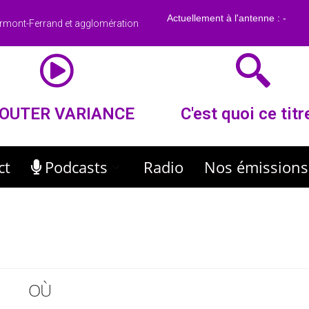
rmont-Ferrand et agglomération
OUTER VARIANCE
C'est quoi ce titr
ct
Podcasts
Radio
Nos émissions
OÙ