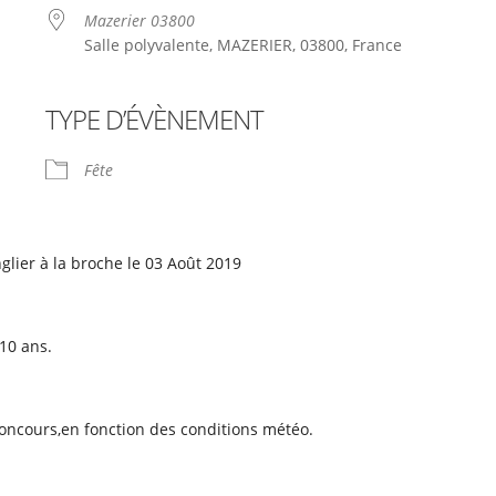
Mazerier 03800
Salle polyvalente, MAZERIER, 03800, France
TYPE D’ÉVÈNEMENT
le
iCalendar
Office 365
Fête
lier à la broche le 03 Août 2019
/10 ans.
oncours,en fonction des conditions météo.