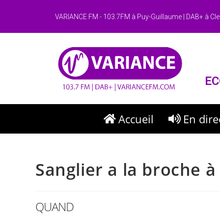
VARIANCE FM - 103.7FM à Puy-Guillaume | DAB+ à Cle
EC
Accueil
En dire
Sanglier a la broche à
QUAND