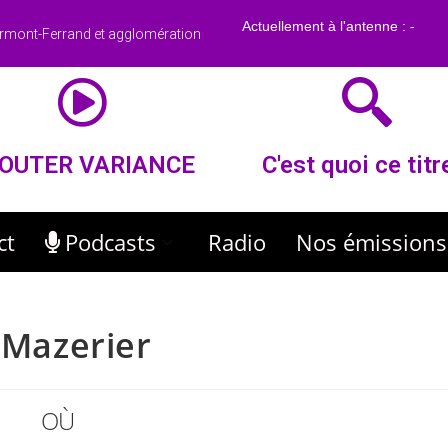
rmont-Ferrand et agglomération
OUTER VARIANCE
C'est quoi ce titr
ct
Podcasts
Radio
Nos émissions
 Mazerier
OÙ