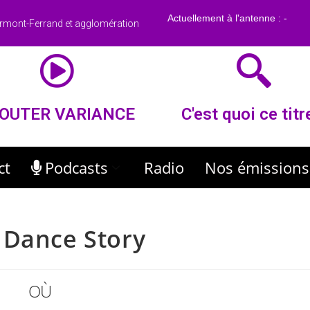
rmont-Ferrand et agglomération
OUTER VARIANCE
C'est quoi ce titr
ct
Podcasts
Radio
Nos émissions
 Dance Story
OÙ