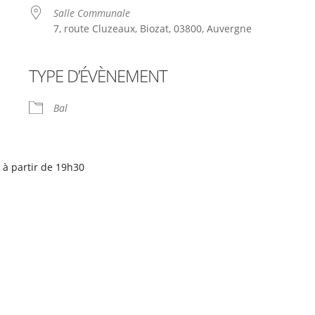
Salle Communale
7, route Cluzeaux, Biozat, 03800, Auvergne
TYPE D’ÉVÈNEMENT
le
iCalendar
Office 365
Bal
 à partir de 19h30