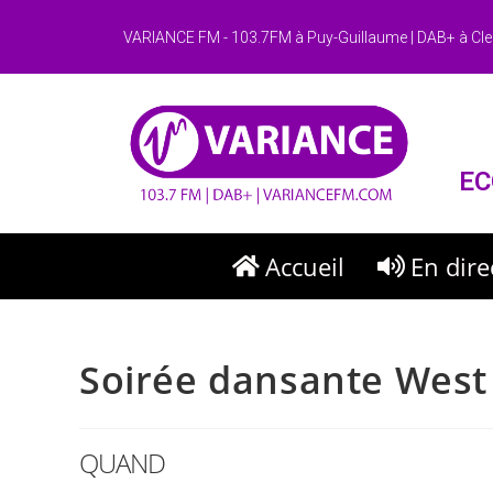
VARIANCE FM - 103.7FM à Puy-Guillaume | DAB+ à Cle
EC
Accueil
En dire
Soirée dansante West
QUAND