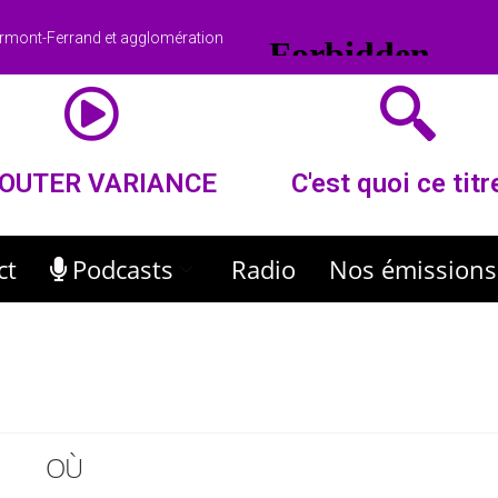
rmont-Ferrand et agglomération
OUTER VARIANCE
C'est quoi ce titr
ct
Podcasts
Radio
Nos émissions
OÙ