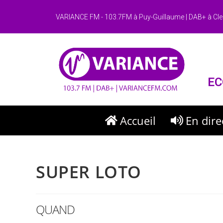
VARIANCE FM - 103.7FM à Puy-Guillaume | DAB+ à Cle
EC
Accueil
En dire
SUPER LOTO
QUAND