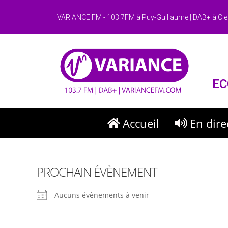
VARIANCE FM - 103.7FM à Puy-Guillaume | DAB+ à Cle
EC
Accueil
En dire
PROCHAIN ÉVÈNEMENT
Aucuns évènements à venir