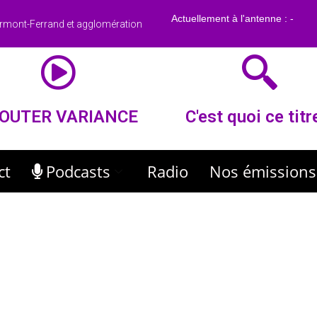
rmont-Ferrand et agglomération
OUTER VARIANCE
C'est quoi ce titr
ct
Podcasts
Radio
Nos émissions