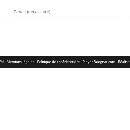
M - Mentions légales - Politique de confidentialité -
Player Boognat.com
- Réalis