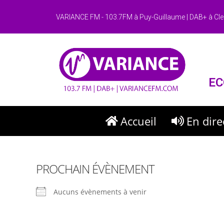
VARIANCE FM - 103.7FM à Puy-Guillaume | DAB+ à Cle
EC
Accueil
En dire
PROCHAIN ÉVÈNEMENT
Aucuns évènements à venir