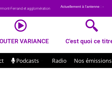
rmont-Ferrand et agglomération
OUTER VARIANCE
C'est quoi ce titr
ct
Podcasts
Radio
Nos émissions