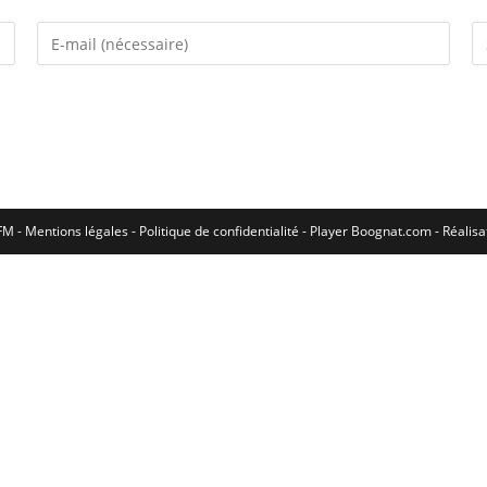
M - Mentions légales - Politique de confidentialité -
Player Boognat.com
- Réalis