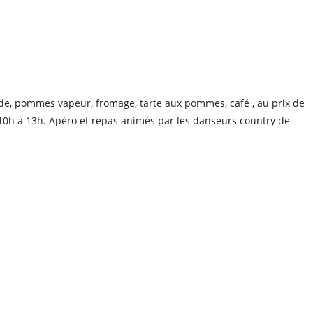
le
iCalendar
Office 365
nde, pommes vapeur, fromage, tarte aux pommes, café , au prix de
10h à 13h. Apéro et repas animés par les danseurs country de