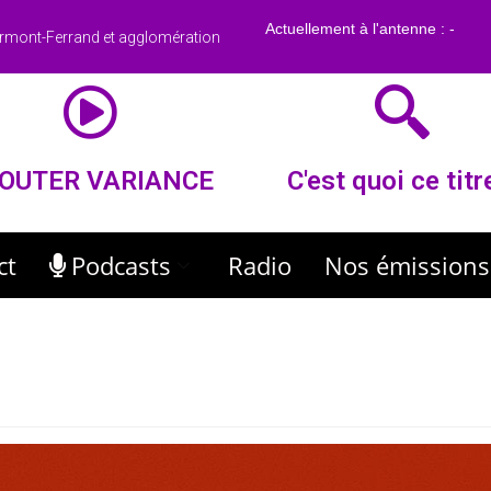
rmont-Ferrand et agglomération
OUTER VARIANCE
C'est quoi ce titr
ct
Podcasts
Radio
Nos émissions