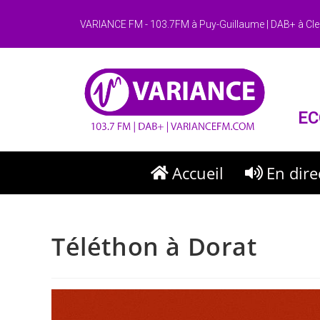
VARIANCE FM - 103.7FM à Puy-Guillaume | DAB+ à Cle
EC
Accueil
En dire
Téléthon à Dorat