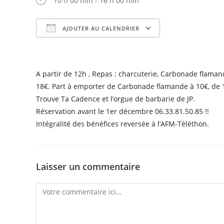
10 h 00 min - 16 h 00 min
AJOUTER AU CALENDRIER
Télécharger ICS
Calendrier Goog
A partir de 12h , Repas : charcuterie, Carbonade flama
18€. Part à emporter de Carbonade flamande à 10€, de 
Trouve Ta Cadence et l’orgue de barbarie de JP.
Réservation avant le 1er décembre 06.33.81.50.85 !!
Intégralité des bénéfices reversée à l’AFM-Téléthon.
Laisser un commentaire