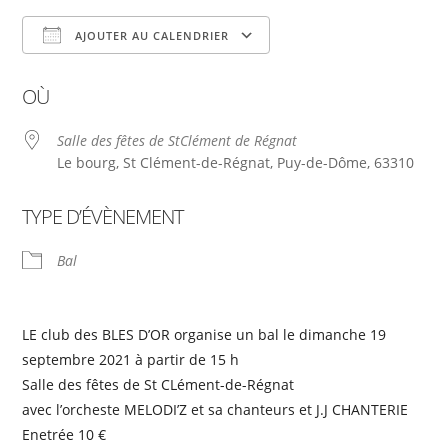
AJOUTER AU CALENDRIER
Télécharger ICS
Calendrier Google
OÙ
Salle des fêtes de StClément de Régnat
Le bourg, St Clément-de-Régnat, Puy-de-Dôme, 63310
TYPE D’ÉVÈNEMENT
Bal
LE club des BLES D’OR organise un bal le dimanche 19
septembre 2021 à partir de 15 h
Salle des fêtes de St CLément-de-Régnat
avec l’orcheste MELODI’Z et sa chanteurs et J.J CHANTERIE
Enetrée 10 €