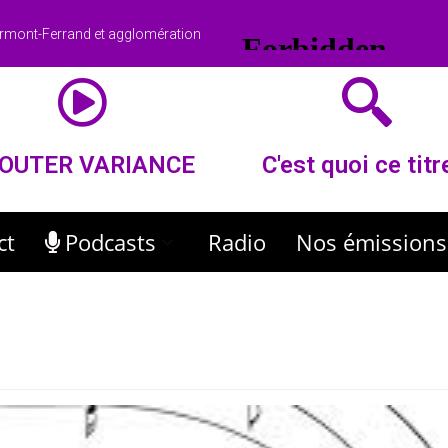
rmont-Ferrand et agglomération
OUTER VARIANCE
C'est quoi ce titr
ct
Podcasts
Radio
Nos émissions