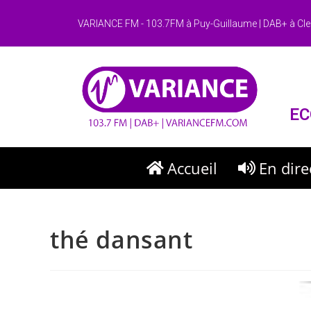
VARIANCE FM - 103.7FM à Puy-Guillaume | DAB+ à Cle
EC
Accueil
En dire
thé dansant