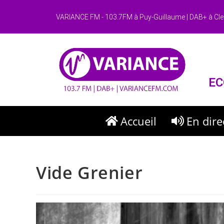
VARIANCE FM - 103.7FM à Puy-Guillaume | DAB+ à Cle
EC
Accueil
En dire
Vide Grenier