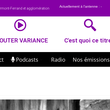
rmont-Ferrand et agglomération
OUTER VARIANCE
C'est quoi ce titr
ct
Podcasts
Radio
Nos émissions