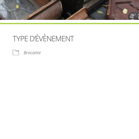
TYPE D’ÉVÈNEMENT
Brocante
le
iCalendar
Office 365