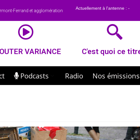
rmont-Ferrand et agglomération
OUTER VARIANCE
C'est quoi ce titr
ct
Podcasts
Radio
Nos émissions