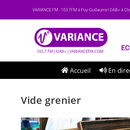
VARIANCE FM - 103.7FM à Puy-Guillaume | DAB+ à Cle
EC
Accueil
En dire
Vide grenier