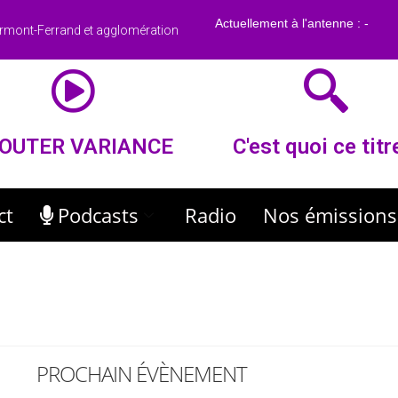
rmont-Ferrand et agglomération
OUTER VARIANCE
C'est quoi ce titr
ct
Podcasts
Radio
Nos émissions
PROCHAIN ÉVÈNEMENT