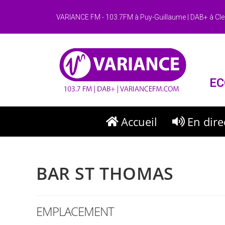
VARIANCE FM - 103.7FM à Puy-Guillaume | DAB+ à Cle
EC
Accueil
En dire
BAR ST THOMAS
EMPLACEMENT