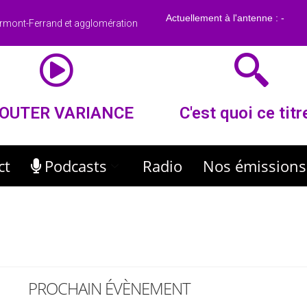
rmont-Ferrand et agglomération
OUTER VARIANCE
C'est quoi ce titr
ct
Podcasts
Radio
Nos émissions
PROCHAIN ÉVÈNEMENT