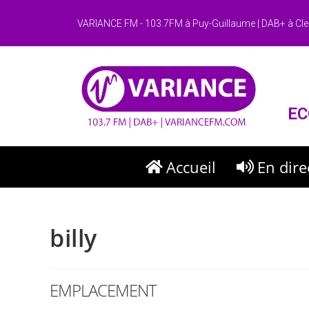
VARIANCE FM - 103.7FM à Puy-Guillaume | DAB+ à Cle
EC
Accueil
En dire
billy
EMPLACEMENT