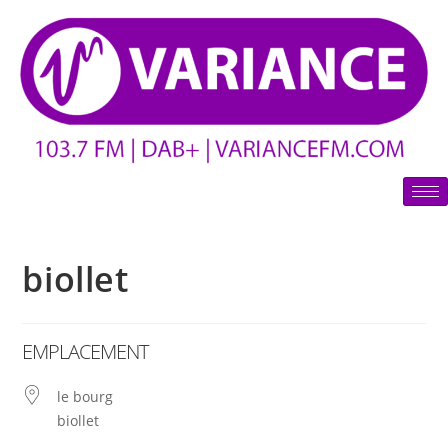
biollet
EMPLACEMENT
le bourg
biollet