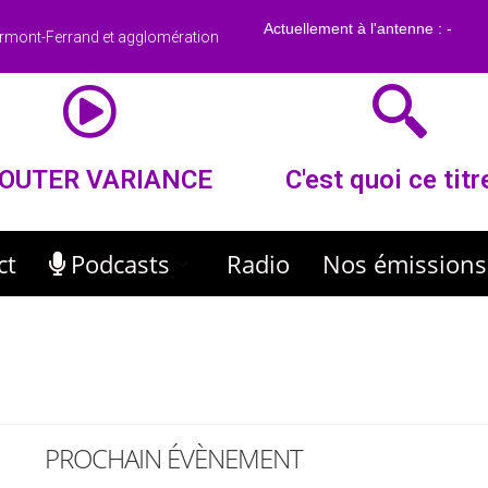
rmont-Ferrand et agglomération
OUTER VARIANCE
C'est quoi ce titr
ct
Podcasts
Radio
Nos émissions
PROCHAIN ÉVÈNEMENT