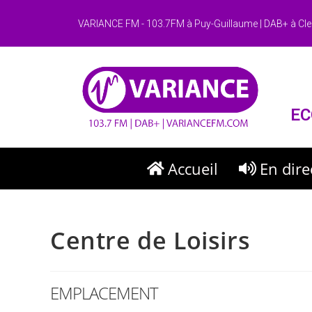
VARIANCE FM - 103.7FM à Puy-Guillaume | DAB+ à Cle
EC
Accueil
En dire
Centre de Loisirs
EMPLACEMENT