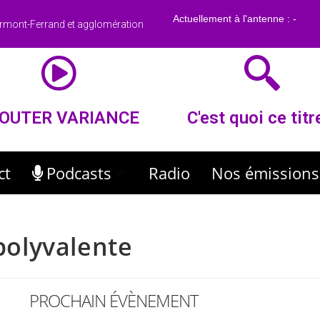
rmont-Ferrand et agglomération
OUTER VARIANCE
C'est quoi ce titr
ct
Podcasts
Radio
Nos émissions
 polyvalente
PROCHAIN ÉVÈNEMENT