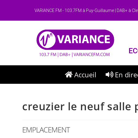
VARIANCE FM - 103.7FM à Puy-Guillaume | DAB+ à Cle
EC
Accueil
En dire
creuzier le neuf salle
EMPLACEMENT