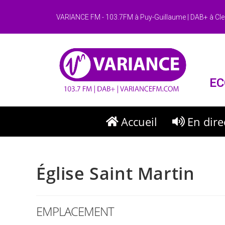
VARIANCE FM - 103.7FM à Puy-Guillaume | DAB+ à Cle
EC
Accueil
En dire
Église Saint Martin
EMPLACEMENT