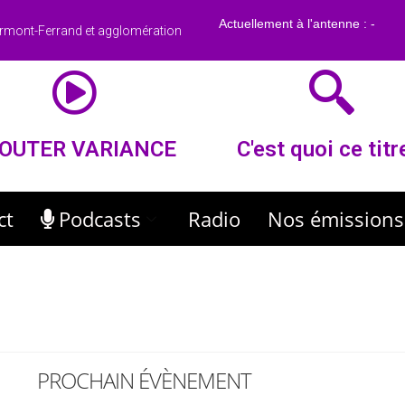
rmont-Ferrand et agglomération
OUTER VARIANCE
C'est quoi ce titr
ct
Podcasts
Radio
Nos émissions
PROCHAIN ÉVÈNEMENT