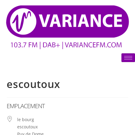
escoutoux
EMPLACEMENT
le bourg
escoutoux
Puy de Dome