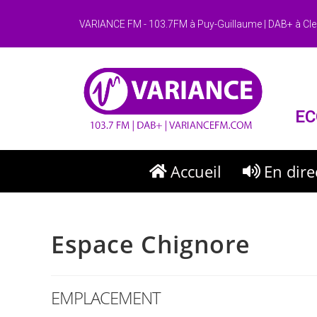
VARIANCE FM - 103.7FM à Puy-Guillaume | DAB+ à Cle
EC
Accueil
En dire
Espace Chignore
EMPLACEMENT