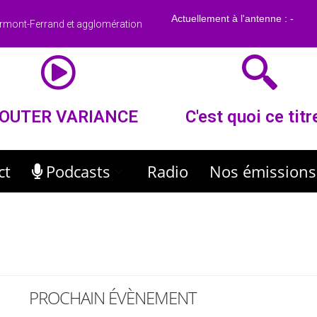
rmont-Ferrand et agglomération
OUTER VARIANCE
C'est quoi ce titr
ct
Podcasts
Radio
Nos émissions
PROCHAIN ÉVÈNEMENT