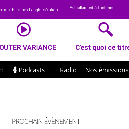
rmont-Ferrand et agglomération
OUTER VARIANCE
C'est quoi ce titr
ct
Podcasts
Radio
Nos émissions
PROCHAIN ÉVÈNEMENT