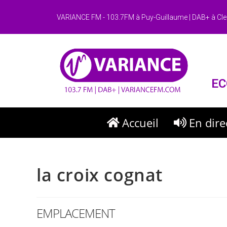
VARIANCE FM - 103.7FM à Puy-Guillaume | DAB+ à Cle
EC
Accueil
En dire
la croix cognat
EMPLACEMENT